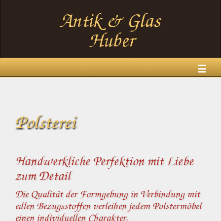
☰
Polsterei
Handwerkliche Perfektion mit Liebe
zum Detail
Die Qualität der Formgebung in Verbindung mit
edlen Bezugsstoffen verleihen jedem Polstermöbel
einen individuellen Charakter.