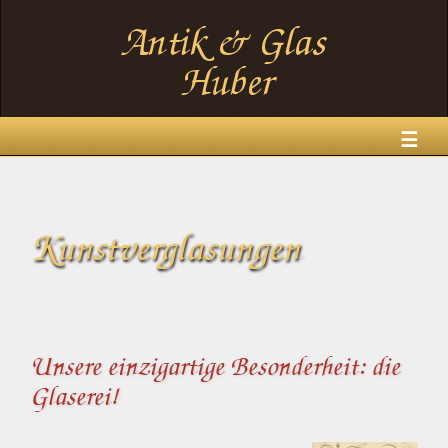
☰
Kunstverglasungen
Unsere einzigartige Besonderheit: die
Glaserei!