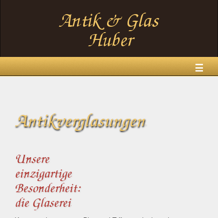
☰
Antikverglasungen
Unsere
einzigartige
Besonderheit:
die Glaserei