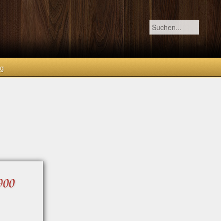
og
900