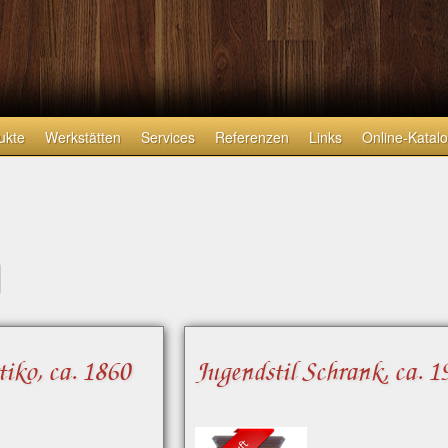
ukte
Werkstätten
Services
Referenzen
Links
Online-Katal
tiko, ca. 1860
Jugendstil Schrank, ca. 1