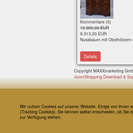
Kommentare (0)
13.900,00 EUR
9.313,00 EUR
Nussbaum mit Obsthölzern i
Details
Copyright MAXXmarketing Gm
JoomShopping Download & Su
Aktuel
Wir nutzen Cookies auf unserer Website. Einige von ihnen s
(Tracking Cookies). Sie können selbst entscheiden, ob Sie d
News
zur Verfügung stehen.