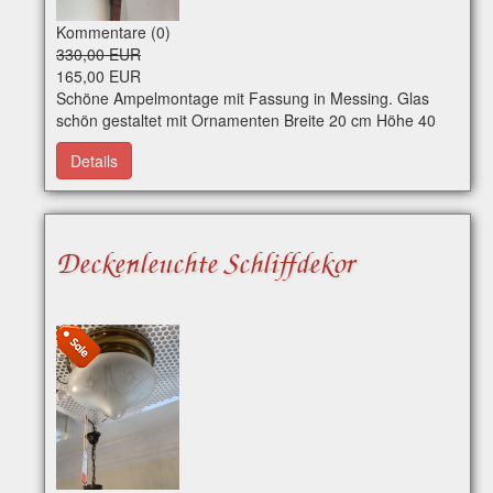
Kommentare (0)
330,00 EUR
165,00 EUR
Schöne Ampelmontage mit Fassung in Messing. Glas
schön gestaltet mit Ornamenten Breite 20 cm Höhe 40
cm Regulärer Preis 330,00 Euro - 50 % Rabatt Art.-Nr.
Details
e0238 Per WhatsApp erreichbar
Deckenleuchte Schliffdekor