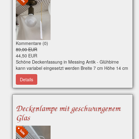
Kommentare (0)
89,00 EUR
44,50 EUR
Schöne Deckenfassung in Messing Antik - Glühbirne
kann variabel eingesetzt werden Breite 7 cm Höhe 14 cm
Regulärer Preis 89,00 Euro - 50 % Nachlass Art-Nr.
Details
e0237 Per WhatsApp erreichbar
Deckenlampe mit geschwungenem
Glas