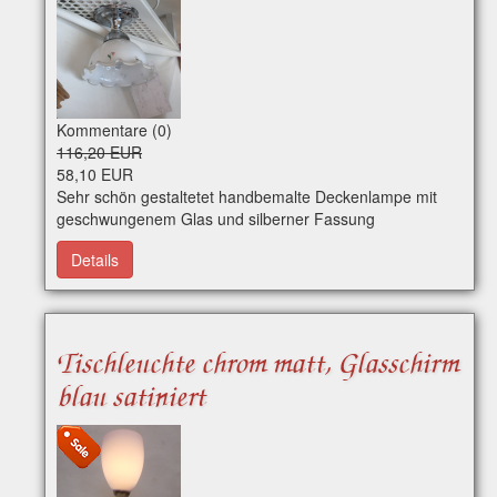
Kommentare (0)
116,20 EUR
58,10 EUR
Sehr schön gestaltetet handbemalte Deckenlampe mit
geschwungenem Glas und silberner Fassung
Durchmesser 20 cm Regulärer Preis 116,20 Euro - 50 %
Details
Nachlass Art-Nr. e0234 Per WhatsApp erreichbar
Tischleuchte chrom matt, Glasschirm
blau satiniert