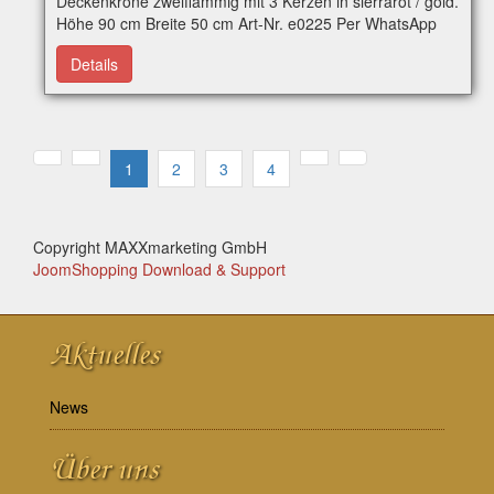
Deckenkrone zweiflammig mit 3 Kerzen in sierrarot / gold.
Höhe 90 cm Breite 50 cm Art-Nr. e0225 Per WhatsApp
erreichbar
Details
1
2
3
4
Copyright MAXXmarketing GmbH
JoomShopping Download & Support
Aktuelles
News
Über uns